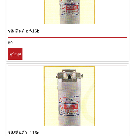
รหัสสินค้า: f-16b
฿0
ดูข้อมูล
รหัสสินค้า: f-16c