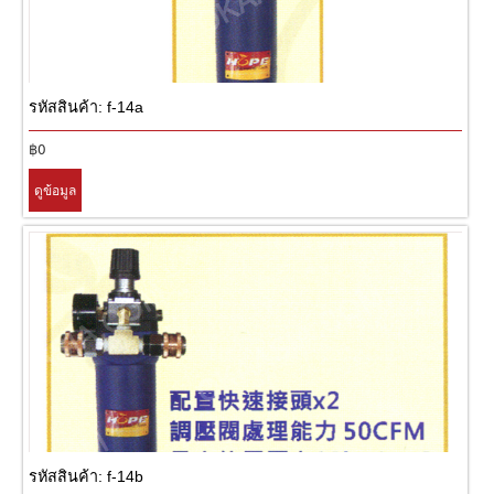
รหัสสินค้า: f-14a
฿0
ดูข้อมูล
รหัสสินค้า: f-14b