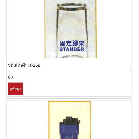
รหัสสินค้า: f-16s
฿0
ดูข้อมูล