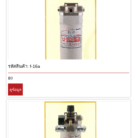
สินค้าโปรโมชั่น
วิธีการสั่งซื้อ/ชำระเงิน
คำถามที่พบบ่อย
ติดต่อเรา
รหัสสินค้า: f-16a
เครื่องมือลม
฿0
ดูข้อมูล
อุปกรณ์เครื่องมือลม
เครื่องมือเพชรสำหรับงานอุตสาหกรรม
อุปกรณ์สำหรับ งานขัด,งานเจียร
เครื่องมือกัด,ตัด,เจาะ,กลึง,ปาด